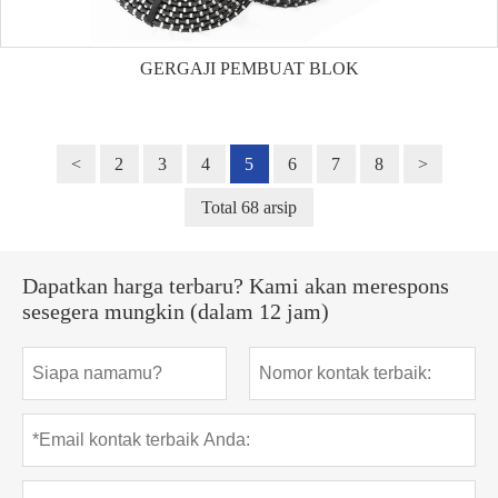
GERGAJI PEMBUAT BLOK
<
2
3
4
5
6
7
8
>
Total 68 arsip
Dapatkan harga terbaru? Kami akan merespons
sesegera mungkin (dalam 12 jam)