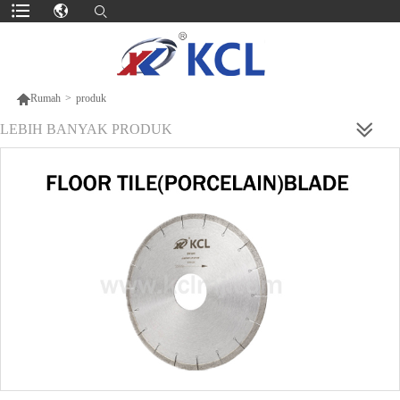

Rumah
>
produk
LEBIH BANYAK PRODUK